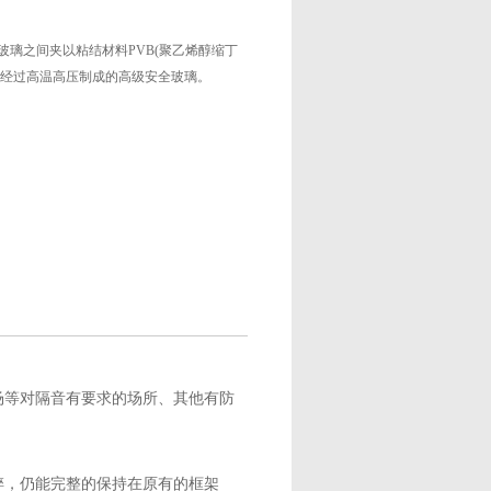
玻璃之间夹以粘结材料PVB(聚乙烯醇缩丁
起经过高温高压制成的高级安全玻璃。
场等对隔音有要求的场所、其他有防
碎，仍能完整的保持在原有的框架