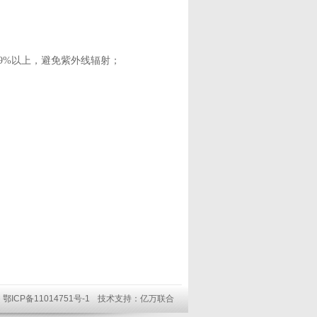
9%以上，避免紫外线辐射；
司
鄂ICP备11014751号-1
技术支持：
亿万联合