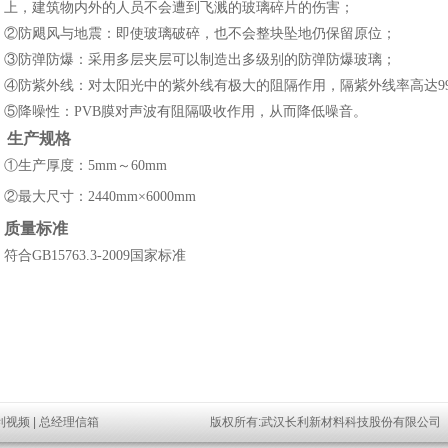
上，建筑物内外的人员不会遭到飞溅的玻璃碎片的伤害；
②防飓风与地震：即使玻璃破碎，也不会整块坠地仍保留原位；
③防弹防爆：采用多层夹层可以制造出多级别的防弹防爆玻璃；
④防紫外线：对太阳光中的紫外线有极大的阻隔作用，隔紫外线率高达9
⑤降噪性：PVB膜对声波有阻隔吸收作用，从而降低噪音。
生产规格
①生产厚度：5mm～60mm
②最大尺寸：2440mm×6000mm
质量标准
符合GB15763.3-2009国家标准
利视频
|
总经理信箱
版权所有:武汉长利新材料科技股份有限公